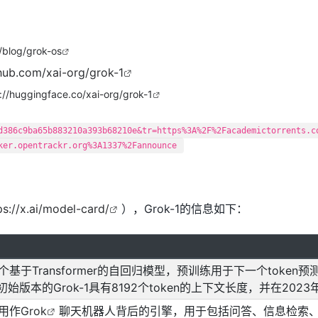
i/blog/grok-os
thub.com/xai-org/grok-1
://huggingface.co/xai-org/grok-1
d386c9ba65b883210a393b68210e&tr=https%3A%2F%2Facademictorrents.c
ker.opentrackr.org%3A1337%2Fannounce
ps://x.ai/model-card/
），Grok-1的信息如下：
是一个基于Transformer的自回归模型，预训练用于下一个tok
始版本的Grok-1具有8192个token的上下文长度，并在2023
在用作
Grok
聊天机器人背后的引擎，用于包括问答、信息检索