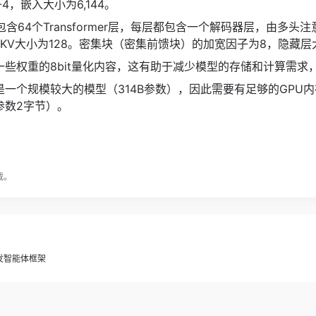
T-4，嵌入大小为6,144。
包含64个Transformer层，每层都包含一个解码器层，由多
KV大小为128。密集块（密集前馈块）的加宽因子为8，隐藏层大小
供了一些权重的8bit量化内容，这有助于减少模型的存储和计算需
-1是一个规模较大的模型（314B参数），因此需要有足够的GP
参数2字节）。
载。
开发智能体框架