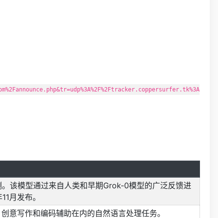
om%2Fannounce.php&tr=udp%3A%2F%2Ftracker.coppersurfer.tk%3A
en预测。该模型通过来自人类和早期Grok-0模型的广泛反馈进
年11月发布。
、创意写作和编码辅助在内的自然语言处理任务。