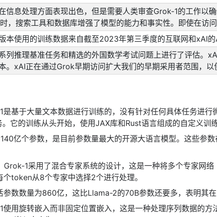
-1在信息处理方面表现出色，但是需要人类审查Grok-1的工作以
部署时，搜索工具和数据库增强了模型的能力和事实性。即使在访
发布版本使用的训练数据来自截至2023年第三季度的互联网和xAI
1在一系列推理基准任务和精选的外国数学考试问题上进行了评估。xA
1版本。xAI正在通过Grok早期访问扩大我们的早期采用者范围，以
ok-1是基于大量文本数据进行训练的，没有针对任何具体任务进
。它的训练从头开始，使用JAX库和Rust语言组成的自定义训
拥有3140亿个参数，是目前参数量最大的开源大语言模型。这些参数
：Grok-1采用了混合专家系统的设计，这是一种将多个专家网络（e
，每个token从8个专家中选择2个进行处理。
的激活参数数量为860亿，这比Llama-2的70B参数还要多，表
k-1使用旋转嵌入而非固定位置嵌入，这是一种处理序列数据的方法