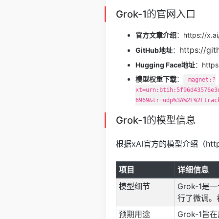
Grok-1的官网入口
官方文章介绍
：
https://x.a
https://gi
GitHub地址
：
Hugging Face地址
：
https
模型权重下载
：
magnet:?
xt=urn:btih:5f96d43576e3
6969&tr=udp%3A%2F%2Ftrac
Grok-1的模型信息
根据xAI官方的模型介绍（
htt
项目
详细信息
模型细节
Grok-1
行了微调。初
预期用途
Grok-1旨