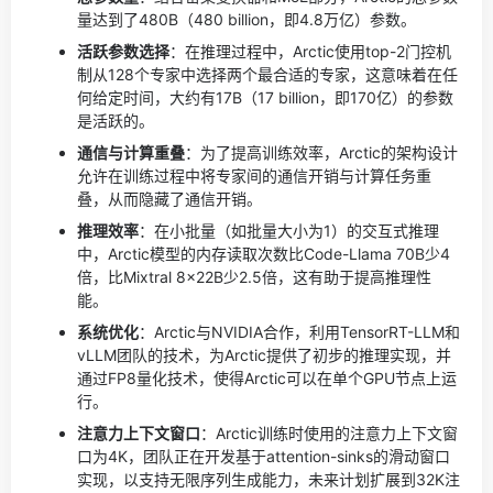
量达到了480B（480 billion，即4.8万亿）参数。
活跃参数选择
：在推理过程中，Arctic使用top-2门控机
制从128个专家中选择两个最合适的专家，这意味着在任
何给定时间，大约有17B（17 billion，即170亿）的参数
是活跃的。
通信与计算重叠
：为了提高训练效率，Arctic的架构设计
允许在训练过程中将专家间的通信开销与计算任务重
叠，从而隐藏了通信开销。
推理效率
：在小批量（如批量大小为1）的交互式推理
中，Arctic模型的内存读取次数比Code-Llama 70B少4
倍，比Mixtral 8x22B少2.5倍，这有助于提高推理性
能。
系统优化
：Arctic与NVIDIA合作，利用TensorRT-LLM和
vLLM团队的技术，为Arctic提供了初步的推理实现，并
通过FP8量化技术，使得Arctic可以在单个GPU节点上运
行。
注意力上下文窗口
：Arctic训练时使用的注意力上下文窗
口为4K，团队正在开发基于attention-sinks的滑动窗口
实现，以支持无限序列生成能力，未来计划扩展到32K注