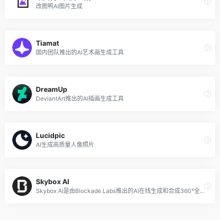
改图鸭AI图片生成
Tiamat
国内团队推出的AI艺术画生成工具
DreamUp
DeviantArt推出的AI插画生成工具
Lucidpic
AI生成高质量人像照片
Skybox AI
Skybox AI是由Blockade Labs推出的AI在线生成和合成360°全景图片的工具，该人工智能驱动的工具，可以从图像中生成全景图。提供了一系列的风格可选择，包括幻想风景、动漫艺术风格、超现实风格、数字绘画、、星云、现实主义、科幻梦幻和室内景观等。