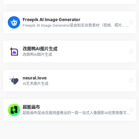
Freepik AI Image Generator
Freepik AI Image Generator是由知名创意素材（视频、照片、插画等）网站Freepik最新推出的在线AI图片生成工具，该AI图片生成器允许用户使用文字创建独特的图像，只需要在输入框中输入文本描述，就可以得到对应艺术风格的令人惊叹的图像。
改图鸭AI图片生成
改图鸭AI图片生成
neural.love
AI艺术图片生成
超能画布
超能画布是由百度网盘推出的一款一站式人像摄影AI创意图像写真平台工具，利用百度自研的图像处理大模型和智能人脸融合算法，允许用户通过上传一张照片并输入简短的文字指令，快速生成具有专业质感的AI写真。