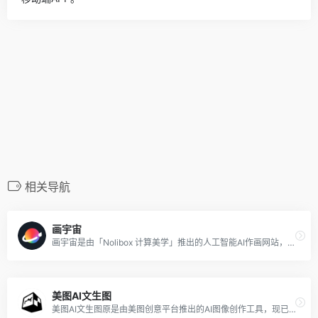
相关导航
画宇宙
画宇宙是由「Nolibox 计算美学」推出的人工智能AI作画网站，该平台集成全球新兴的 AIGC 技术，赋予用户随心所欲、自然流畅、高能硬核的AI创作力量，致力于——让每个人都能享受无限的 AIGC 创作乐趣与创作成就。
美图AI文生图
美图AI文生图原是由美图创意平台推出的AI图像创作工具，现已集成到美图设计室中，用户只需输入文字创意描述，并选择自己喜欢的模型风格，点击立即生成即可获得由美图AI创作的一幅画作。