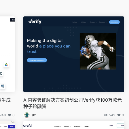
用生成
AI内容验证解决方案初创公司Verify获100万欧元
种子轮融资
748
0
slz
542
0