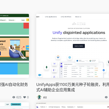
增强AI自动化财务
UnifyApps获1100万美元种子轮融资，利
式AI辅助企业应用集成
625
0
slz