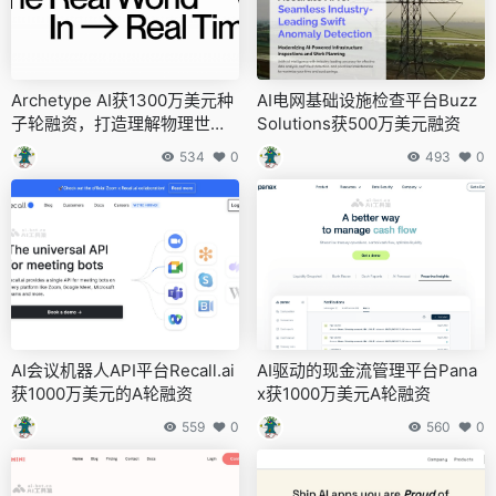
Archetype AI获1300万美元种
AI电网基础设施检查平台Buzz
子轮融资，打造理解物理世界
Solutions获500万美元融资
的基础模型
534
0
493
0
AI会议机器人API平台Recall.ai
AI驱动的现金流管理平台Pana
获1000万美元的A轮融资
x获1000万美元A轮融资
559
0
560
0