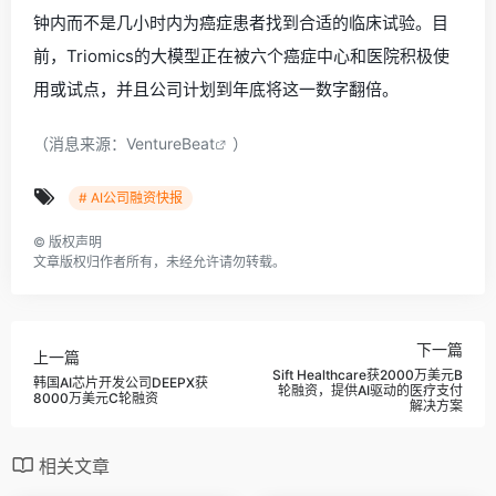
钟内而不是几小时内为癌症患者找到合适的临床试验。目
前，Triomics的大模型正在被六个癌症中心和医院积极使
用或试点，并且公司计划到年底将这一数字翻倍。
（消息来源：
VentureBeat
）
# AI公司融资快报
©
版权声明
文章版权归作者所有，未经允许请勿转载。
下一篇
上一篇
Sift Healthcare获2000万美元B
韩国AI芯片开发公司DEEPX获
轮融资，提供AI驱动的医疗支付
8000万美元C轮融资
解决方案
相关文章