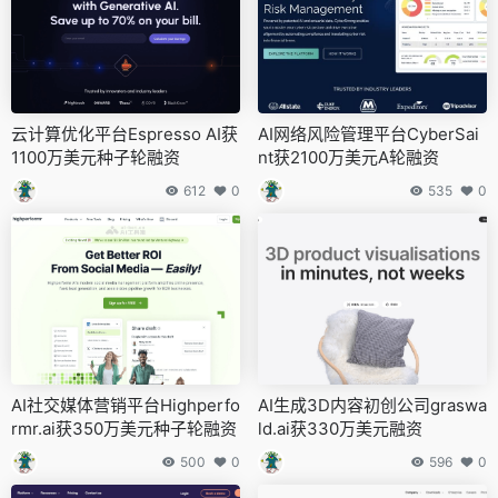
云计算优化平台Espresso AI获
AI网络风险管理平台CyberSai
1100万美元种子轮融资
nt获2100万美元A轮融资
612
0
535
0
AI社交媒体营销平台Highperfo
AI生成3D内容初创公司graswa
rmr.ai获350万美元种子轮融资
ld.ai获330万美元融资
500
0
596
0