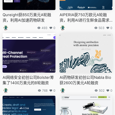
Qureight获850万美元A轮融
AIPERIA获750万欧元A轮融
资，利用AI加速药物研发
资，利用AI进行生鲜食品需求
规划以减少浪费
493
0
503
0
AI网络安全初创公司Bolster筹
AI药物研发初创公司Nabla Bio
集了1400万美元的B轮融资
获2600万美元A轮融资
768
0
502
0