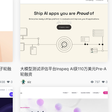
种子轮融
大模型测试评估平台Inspeq AI获110万美元Pre-A
轮融资
498
0
slz
797
0