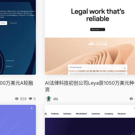
获700万美元A轮融
AI法律科技初创公司Leya获1050万美元
资
508
0
slz