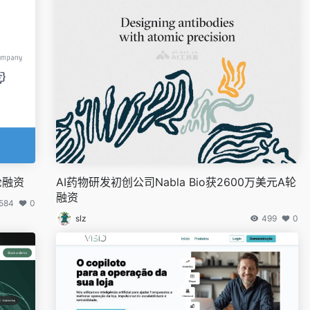
轮融资
AI药物研发初创公司Nabla Bio获2600万美元A轮
融资
584
0
slz
499
0