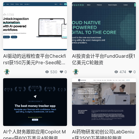
AI驱动的远程检查平台Checkfi
AI投资会计平台FundGuard获1
rst获150万美元Pre-Seed轮融
亿美元C轮融资
资
530
0
474
0
AI个人财务跟踪应用Copilot M
AI药物研发初创公司LabGeniu
oney获600万美元A轮融资
s获3500万英镑B轮融资