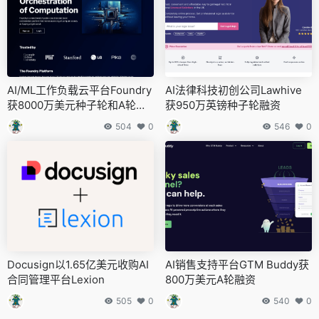
AI/ML工作负载云平台Foundry
AI法律科技初创公司Lawhive
获8000万美元种子轮和A轮融
获950万英镑种子轮融资
资
504
0
546
0
Docusign以1.65亿美元收购AI
AI销售支持平台GTM Buddy获
合同管理平台Lexion
800万美元A轮融资
505
0
540
0