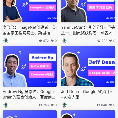
李飞飞：ImageNet创建者、美
Yann LeCun：深度学习三巨头
国国家工程院院士、斯坦福大
之一，图灵奖获得者 - AI名人
学教授 - AI名人堂
堂
872
0
792
0
Andrew Ng 吴恩达：Google
Jeff Dean：Google AI掌门人
Brain的联合创始人、百度前首
- AI名人堂
席科学家及Coursera联合创始
756
0
840
0
人 - AI名人堂