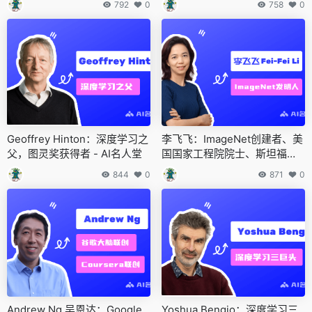
792
0
758
0
Geoffrey Hinton：深度学习之
李飞飞：ImageNet创建者、美
父，图灵奖获得者 - AI名人堂
国国家工程院院士、斯坦福大
学教授 - AI名人堂
844
0
871
0
Andrew Ng 吴恩达：Google
Yoshua Bengio：深度学习三