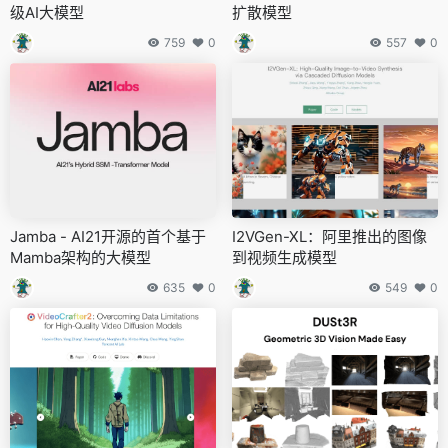
级AI大模型
扩散模型
759
0
557
0
Jamba - AI21开源的首个基于
I2VGen-XL：阿里推出的图像
Mamba架构的大模型
到视频生成模型
635
0
549
0