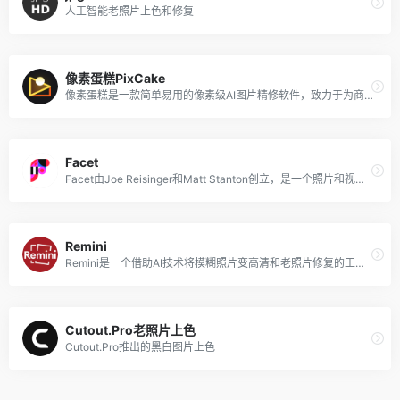
人工智能老照片上色和修复
像素蛋糕PixCake
像素蛋糕是一款简单易用的像素级AI图片精修软件，致力于为商业摄影提供智能影像解决方案，智能分析每一张照片，以达到商业级后期处理效果。该AI修图软件内置了丰富的一键调整和修复优化功能，借助先进的AI处理技术，提供专业的像素级细节精修能力，如祛痘祛斑、中性灰磨皮、面部重塑、妆容调整、瘦身美型等修图功能。
Facet
Facet由Joe Reisinger和Matt Stanton创立，是一个照片和视频编辑器，使用人工智能技术提供加速编辑图像的各项信息。该技术可以学习整个照片拍摄的图像属性，并进行批量编辑，如删除所有图像的背景。
Remini
Remini是一个借助AI技术将模糊照片变高清和老照片修复的工具，该AI修图工具在全球累计已超过数百万人使用。Remini利用先进的AI算法，分析照片中的现有元素并智能填补缺失的图像细节，如增强纹理、校正颜色和平滑边缘等，以使照片中的主体和对象更加清晰，从而提升图像的画质和清晰度。该工具支持移动端APP和网页版使用，适用于修复家庭旧照片、提高低分辨率相机拍摄的图像质量、从网络下载的模糊图片、修复因年久失修或保存不当而损坏的照片。
Cutout.Pro老照片上色
Cutout.Pro推出的黑白图片上色