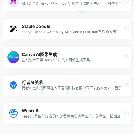
触手AI是为插画、漫画、设计等用户打造的国产AI绘画创作平台，并已通过国内第二批深度合成服务算法备案。支持文生图、图生图、参考生图、lora在线模型训练、海量模型可使用。
Stable Doodle
Stable Doodle 是Stability AI（Stable Diffusion背后的公司）最新推出的将手绘草图转换成精美图像的工具，无论你是专业人士，还是绘画爱好者，都可以借助 Stable Doodle 快速将简单的手绘稿变为现实，让你从灵魂画手变身艺术大师。
Canva AI图像生成
在线设计工具Canva推出的AI图像生成工具
行者AI美术
行者AI是由成都潜在人工智能科技有限公司开发的AI美术、音乐、视频工具箱，致力于使用人工智能和机器学习技术提高游戏和文娱行业的生产力，打造一个游戏行业从研发到营销的一站式AI赋能平台。行者AI美术是行者AI推出的AI绘图创作解决方案，帮助用户激发灵感，创作更多可能。
Wepik AI
Freepik是国外知名的可免费商用高质量图片、矢量图、插图及PSD素材资源平台，该网站旗下的Wepik团队同样也推出了 AI 文本到图像生成的在线工具。