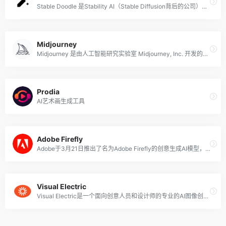
Stable Doodle 是Stability AI（Stable Diffusion背后的公司）最新推出的将手绘草图转换成精美图像的工具，无论你是专业人士，还是绘画爱好者，都可以借助 Stable Doodle 快速将简单的手绘稿变为现实，让你从灵魂画手变身艺术大师。
Midjourney
Midjourney 是由人工智能研究实验室 Midjourney, Inc. 开发的AI图像生成工具，可以根据输入的文本提示生成图像。该程序于2022年7月12日进入公开测试阶段，用户可以通过 Discord 的机器人指令进行操作，创作出许多不同风格的图像作品。
Prodia
AI艺术画生成工具
Adobe Firefly
Adobe于3月21日推出了名为Adobe Firefly的创意生成AI模型，类似于DALL-E或Midjourney，可以仅使用文本提示即可按需生成图像。Adobe 表示，该模型仅针对获得许可或不受版权保护的内容进行训练，而不是来自互联网艺术家的作品。
Visual Electric
Visual Electric是一个面向创意人员和设计师的专业的AI图像创作工具，由来自苹果、微软、Facebook、Dropbox等知名公司的前员工创立，该工具可以帮助用户将脑海中的想法和愿景转换为高质量图像。相较于其他的AI图片和绘画工具，Visual Electric提供了一个更加简洁直观易上手的操作界面和更多个性化调整的功能。