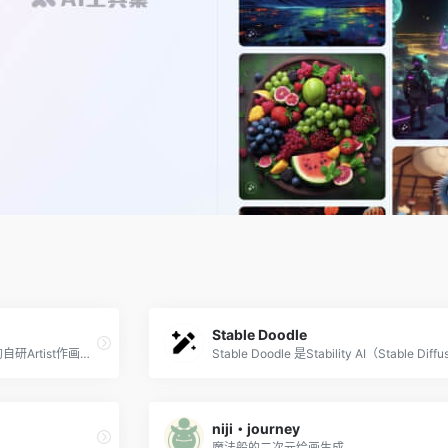
Stable Doodle
秒画是商汤科技基于70亿参数的自研Artist作画大模型而推出的AI绘画创作平台，简单易上手即可轻松定制生成图片。商汤秒画支持文生图和图生图的提示方式，结合精准控制和风格模型，可随时随地生成高质量画作内容。
niji・journey
魔法般的二次元绘画生成