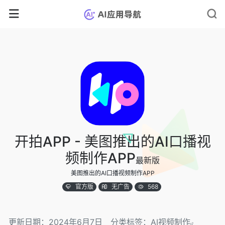
开拍APP - 美图推出的AI口播视
频制作APP
最新版
美图推出的AI口播视频制作APP
官方版
无广告
568
更新日期：2024年6月7日
分类标签：
AI视频制作