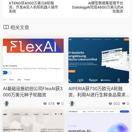
XTEND获4000万美元B轮融
AI模型数据集管理平台
资，开发AI无人机和机器人操作
DatologyAI完成4600万美元的A
系统
轮融资
相关文章
AI基础设施初创公司FlexAI获3
AIPERIA获750万欧元A轮融
000万美元种子轮融资
资，利用AI进行生鲜食品需求
规划以减少浪费
478
0
502
0