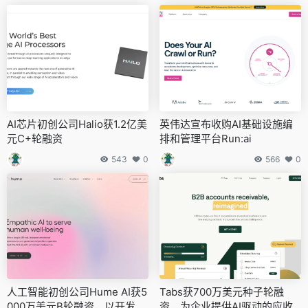
AI芯片初创公司Halio获1.2亿美
英伟达宣布收购AI基础设施编
元C+轮融资
排和管理平台Run:ai
543
0
566
0
人工智能初创公司Hume AI获5
Tabs获700万美元种子轮融
000万美元B轮融资，以开发情
资，为企业提供AI驱动的应收